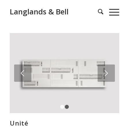
Langlands & Bell
Next
1
2
Unité