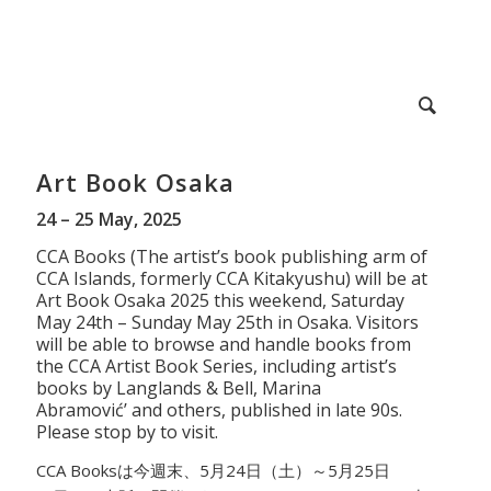
Art Book Osaka
24 – 25 May, 2025
CCA Books (The artist’s book publishing arm of
CCA Islands, formerly CCA Kitakyushu) will be at
Art Book Osaka 2025 this weekend, Saturday
May 24th – Sunday May 25th in Osaka. Visitors
will be able to browse and handle books from
the CCA Artist Book Series, including artist’s
books by Langlands & Bell, Marina
Abramović’ and others, published in late 90s.
Please stop by to visit.
CCA Booksは今週末、5月24日（土）～5月25日